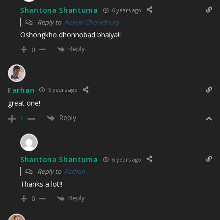
Shantona Shantuma
6 years ago
Reply to
Aoyon Chowdhury
Oshongkho dhonnobad bhaiya!!
Reply
0
Farhan
6 years ago
great one!
Reply
1
Shantona Shantuma
6 years ago
Reply to
Farhan
Thanks a lot!!
Reply
0