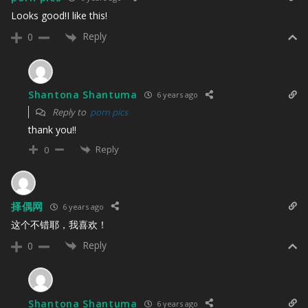
Looks good!I like this!
Reply
0
Shantona Shantuma
6 years ago
Reply to
porn pics
thank you!!
Reply
0
择偶网
6 years ago
这个不错耶，我喜欢！
Reply
0
Shantona Shantuma
6 years ago