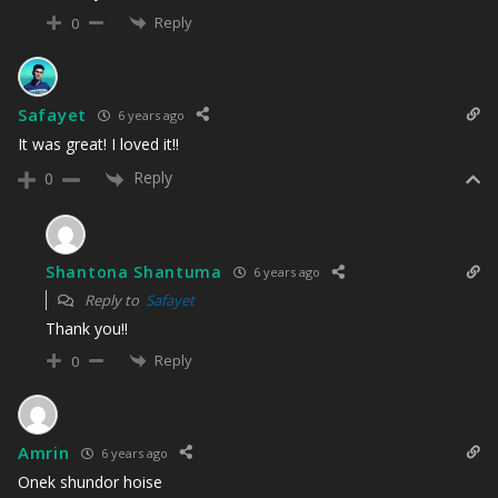
Reply
0
Safayet
6 years ago
It was great! I loved it!!
Reply
0
Shantona Shantuma
6 years ago
Reply to
Safayet
Thank you!!
Reply
0
Amrin
6 years ago
Onek shundor hoise