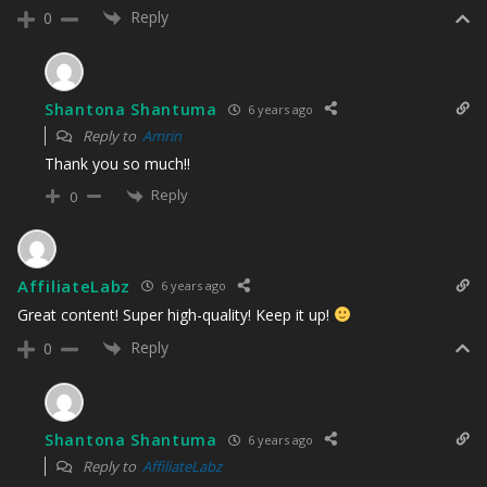
Reply
0
Shantona Shantuma
6 years ago
Reply to
Amrin
Thank you so much!!
Reply
0
AffiliateLabz
6 years ago
Great content! Super high-quality! Keep it up!
Reply
0
Shantona Shantuma
6 years ago
Reply to
AffiliateLabz