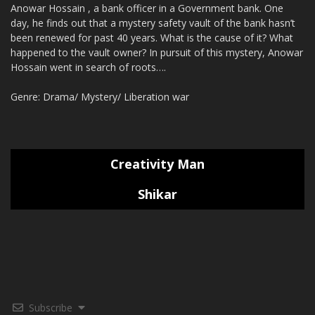
Anowar Hossain , a bank officer in a Government bank. One
day, he finds out that a mystery safety vault of the bank hasn’t
been renewed for past 40 years. What is the cause of it? What
happened to the vault owner? In pursuit of this mystery, Anowar
Hossain went in search of roots….
Genre: Drama/ Mystery/ Liberation war
Creativity Man
Shikar
Subscribe