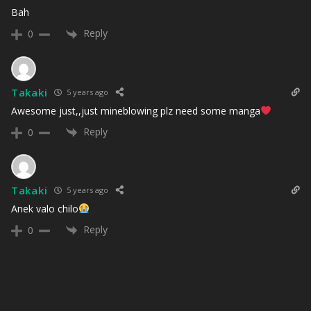
Bah
Reply
0
Takaki
5 years ago
Awesome just,,just mineblowing plz need some manga
Reply
0
Takaki
5 years ago
Anek valo chilo
Reply
0