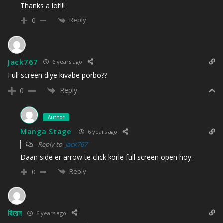
Thanks a lot!!!
Reply
0
Jack767
6 years ago
Full screen diye kivabe porbo??
Reply
0
Author
Manga Stage
6 years ago
Reply to
Jack767
Daan side er arrow te click korle full screen open hoy.
Reply
0
রিয়েন
6 years ago