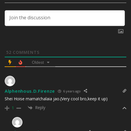
52
COMMENTS
Oldest
Alphenhous.D.Firenze
6 years ago
Shei Hoise mama!chalaia jao.(Very cool bro,keep it up)
Reply
1