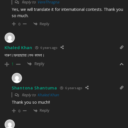
Reply to
VereThragna
Yes, we will translate it for international contests. Thank you
so much.
Reply
0
Khaled Khan
6 years ago
দারুণ।হৃদয়ছোায়া।শুভ কামনা।
Reply
1
Shantona Shantuma
6 years ago
Reply to
Khaled Khan
Thank you so much!!
Reply
0