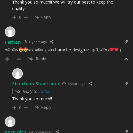
Thank you so much!! We will try our best to keep the
quality!!
Reply
0
Farhan
6 years ago
সেই হইছে
আর আলিয়া বু এর character design তো পুরাই অস্থির
।
Reply
1
Shantona Shantuma
6 years ago
Reply to
Farhan
Thank you so much!!
Reply
0
porn pics
6 years ago