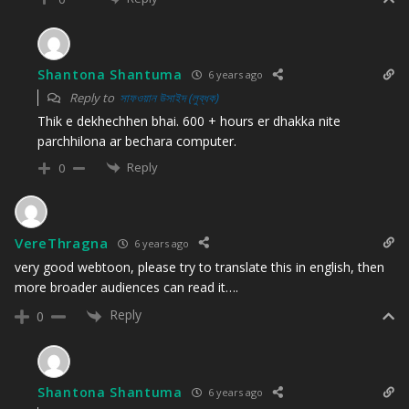
Shantona Shantuma
6 years ago
Reply to
সাফওয়ান উসাইদ (লুব্ধক)
Thik e dekhechhen bhai. 600 + hours er dhakka nite
parchhilona ar bechara computer.
Reply
0
VereThragna
6 years ago
very good webtoon, please try to translate this in english, then
more broader audiences can read it….
Reply
0
Shantona Shantuma
6 years ago